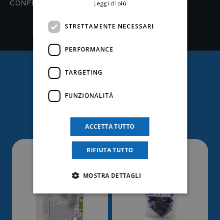
CONFEZIONE: 12 x 750 ml
Leggi di più
STRETTAMENTE NECESSARI
PERFORMANCE
TARGETING
Ti potrebbe anche
FUNZIONALITÀ
interessare
ACCETTA TUTTO
RIFIUTA TUTTO
MOSTRA DETTAGLI