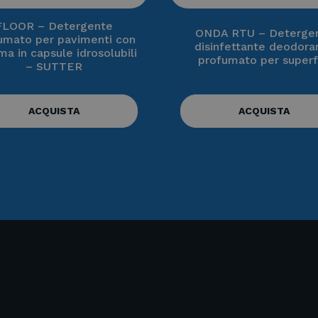
FLOOR – Detergente
ONDA RTU – Deterge
umato per pavimenti con
disinfettante deodora
ma in capsule idrosolubili
profumato per superf
– SUTTER
ACQUISTA
ACQUISTA