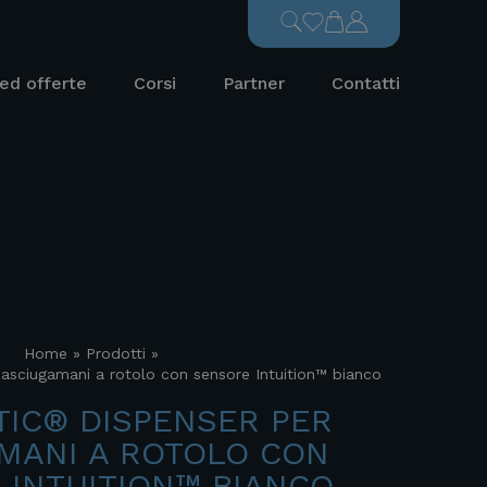
ed offerte
Corsi
Partner
Contatti
Home
»
Prodotti
»
asciugamani a rotolo con sensore Intuition™ bianco
TIC® DISPENSER PER
MANI A ROTOLO CON
 INTUITION™ BIANCO