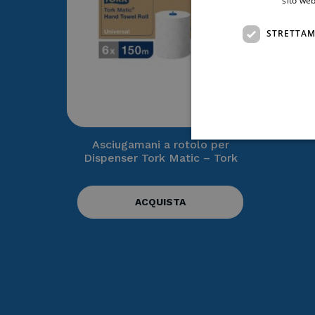
STRETTAM
Asciugamani a rotolo per
Dispenser Tork Matic – Tork
ACQUISTA