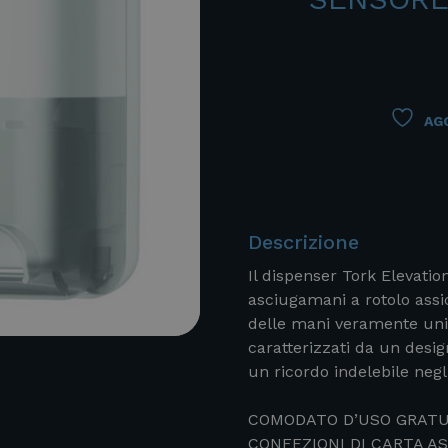
AGG
Descrizione
Il dispenser Tork Elevati
asciugamani a rotolo assic
delle mani veramente unic
caratterizzati da un desi
un ricordo indelebile negli
COMODATO D’USO GRATUI
CONFEZIONI DI CARTA A