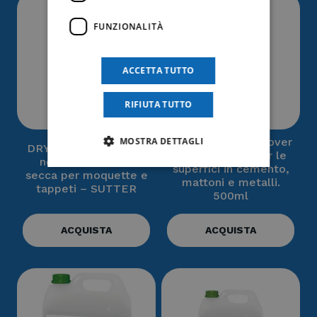
FUNZIONALITÀ
ACCETTA TUTTO
RIFIUTA TUTTO
3M™ Graffiti Remover
MOSTRA DETTAGLI
DRY MOK – Shampoo
3000 – ideale per le
neutro a schiuma
superfici in cemento,
secca per moquette e
mattoni e metalli.
tappeti – SUTTER
500ml
ACQUISTA
ACQUISTA