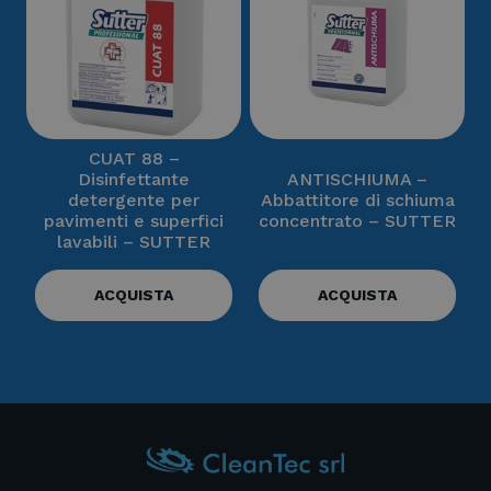
CUAT 88 –
Disinfettante
ANTISCHIUMA –
detergente per
Abbattitore di schiuma
pavimenti e superfici
concentrato – SUTTER
lavabili – SUTTER
ACQUISTA
ACQUISTA