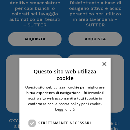
Additivo smacchiatore
Disinfettante a base di
per capi bianchi o
ossigeno attivo e acido
colorati nel lavaggio
peracetico per utilizzo
automatico dei tessuti
in area lavanderia –
– SUTTER
SUTTER
ACQUISTA
ACQUISTA
×
Questo sito web utilizza
cookie
Questo sito web utilizza i cookie per migliorare
la tua esperienza di navigazione. Utilizzando il
nostro sito web acconsenti a tutti i cookie in
conformità con la nostra policy per i cookie.
Leggi di più
CHLOR ACTIVE –
OXY ACTIVE – Additivo
STRETTAMENTE NECESSARI
Sbiancante a base di
a base di ossigeno
cloro per il lavaggio