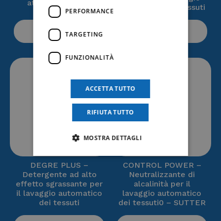
attivo – SUTTER
automatico dei tessuti
PERFORMANCE
ACQUISTA
ACQUISTA
TARGETING
FUNZIONALITÀ
ACCETTA TUTTO
RIFIUTA TUTTO
MOSTRA DETTAGLI
DEGRE PLUS –
CONTROL POWER –
Detergente ad alto
Neutralizzante di
effetto sgrassante per
alcalinità per il
il lavaggio automatico
lavaggio automatico
dei tessuti
dei tessuti0 – SUTTER