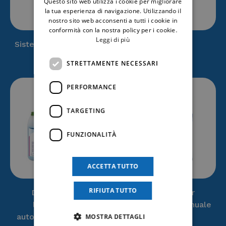
Questo sito web utilizza i cookie per migliorare
la tua esperienza di navigazione. Utilizzando il
nostro sito web acconsenti a tutti i cookie in
conformità con la nostra policy per i cookie.
Leggi di più
Sistema cura pavimenti
Cucina
(67)
(13)
STRETTAMENTE NECESSARI
PERFORMANCE
TARGETING
FUNZIONALITÀ
ACCETTA TUTTO
RIFIUTA TUTTO
Detergenti per
Detergenti per
lavabiancheria
lavabiancheria manuale
automatico Sutter
(12)
Sutter
(10)
MOSTRA DETTAGLI