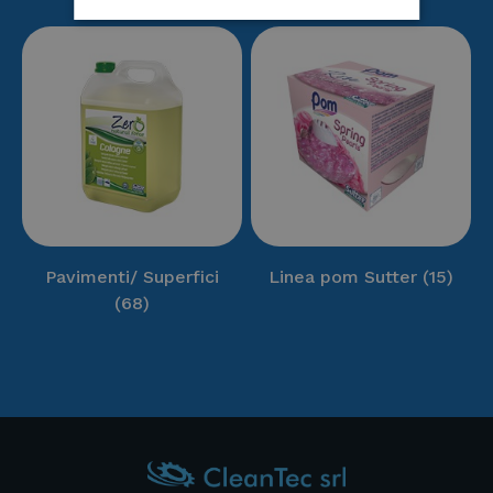
Pavimenti/ Superfici
Linea pom Sutter
(15)
(68)