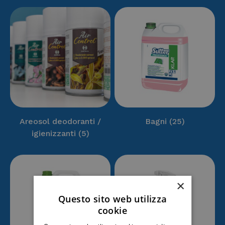
Areosol deodoranti /
Bagni
(25)
igienizzanti
(5)
×
Questo sito web utilizza
cookie