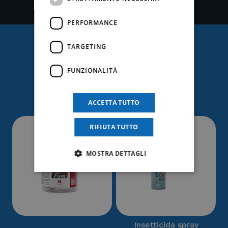
PERFORMANCE
TARGETING
Ti potrebbe anche
FUNZIONALITÀ
interessare
ACCETTA TUTTO
RIFIUTA TUTTO
MOSTRA DETTAGLI
Insetticida spray