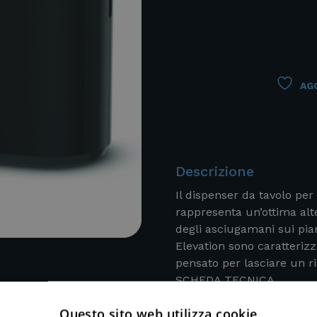
AGG
Descrizione
Il dispenser da tavolo pe
rappresenta un’ottima alt
degli asciugamani sui pia
Elevation sono caratteriz
pensato per lasciare un ric
SCHEDA TECNICA
Questo sito web utilizza cookie