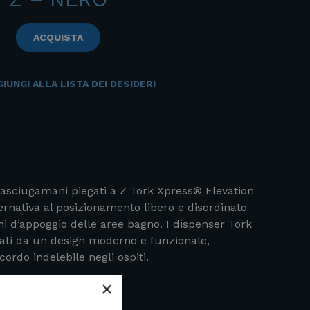
ACQUISTA
IUNGI ALLA LISTA DEI DESIDERI
r asciugamani piegati a Z Tork Xpress® Elevation
ernativa al posizionamento libero e disordinato
ni d’appoggio delle aree bagno. I dispenser Tork
zati da un design moderno e funzionale,
ordo indelebile negli ospiti.
×