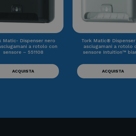
k Matic- Dispenser nero
Tork Matic® Dispenser
asciugamani a rotolo con
asciugamani a rotolo 
sensore – 551108
sensore Intuition™ bia
ACQUISTA
ACQUISTA