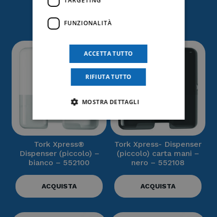
TARGETING
interessare
FUNZIONALITÀ
ACCETTA TUTTO
RIFIUTA TUTTO
MOSTRA DETTAGLI
Tork Xpress®
Tork Xpress- Dispenser
Dispenser (piccolo) –
(piccolo) carta mani –
bianco – 552100
nero – 552108
ACQUISTA
ACQUISTA