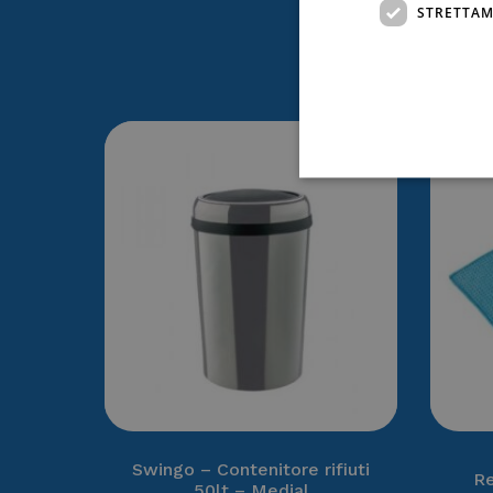
STRETTAM
Ti po
Swingo – Contenitore rifiuti
Re
50lt – Medial