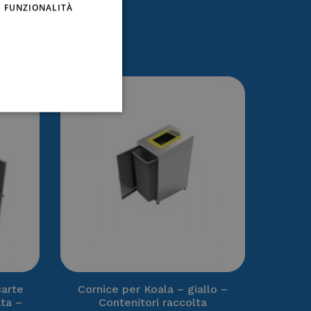
FUNZIONALITÀ
essare
carte
Cornice per Koala – giallo –
ata –
Contenitori raccolta