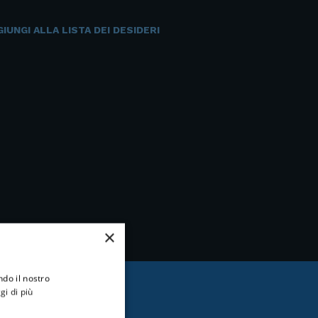
IUNGI ALLA LISTA DEI DESIDERI
×
ndo il nostro
gi di più