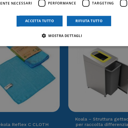
ENTE NECESSARI
PERFORMANCE
TARGETING
trebbe anche inter
ACCETTA TUTTO
RIFIUTA TUTTO
MOSTRA DETTAGLI
Koala – Struttura getta
kola Reflex C CLOTH
per raccolta differenzi