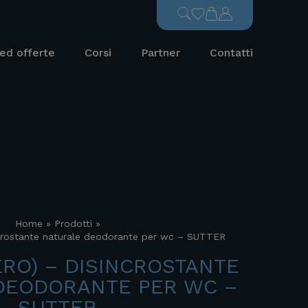
ed offerte
Corsi
Partner
Contatti
Home
»
Prodotti
»
crostante naturale deodorante per wc – SUTTER
RO) – DISINCROSTANTE
DEODORANTE PER WC –
SUTTER