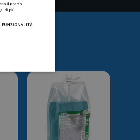
ndo il nostro
gi di più
FUNZIONALITÀ
essare