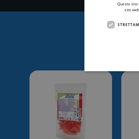
Questo sito 
sito web
STRETTAM
Ti po