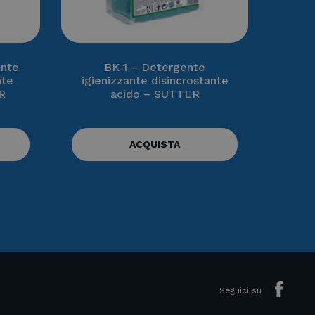
nte
BK-1 – Detergente
nte
igienizzante disincrostante
R
acido – SUTTER
ACQUISTA
Seguici su