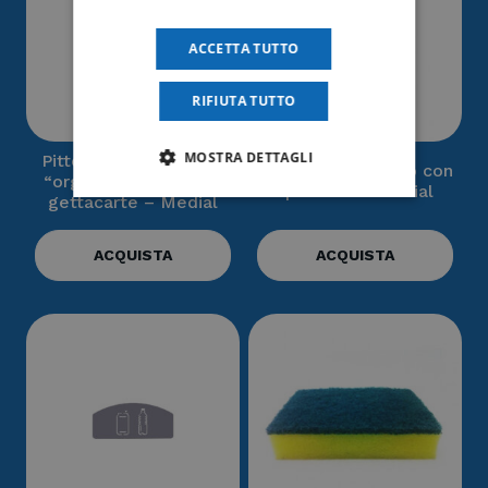
ACCETTA TUTTO
RIFIUTA TUTTO
MOSTRA DETTAGLI
Pittogramma simbolo
Office – Coperchio con
“organico” uomo con
sportello – Medial
gettacarte – Medial
ACQUISTA
ACQUISTA