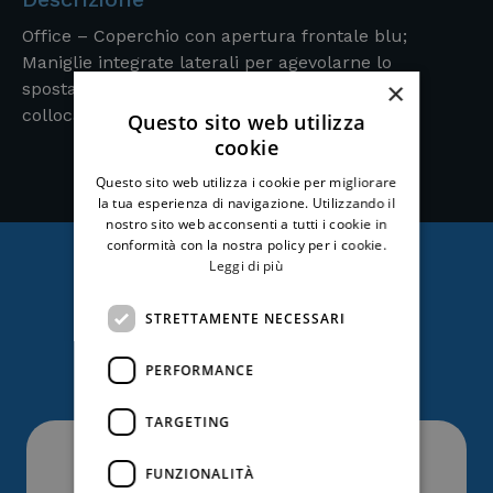
Office – Coperchio con apertura frontale blu;
Maniglie integrate laterali per agevolarne lo
×
spostamento; Design compatto per un facile
collocamento; Facile pulizia e manutenzione
Questo sito web utilizza
cookie
Questo sito web utilizza i cookie per migliorare
la tua esperienza di navigazione. Utilizzando il
nostro sito web acconsenti a tutti i cookie in
conformità con la nostra policy per i cookie.
Leggi di più
Ti potrebbe anche
STRETTAMENTE NECESSARI
interessare
PERFORMANCE
TARGETING
FUNZIONALITÀ