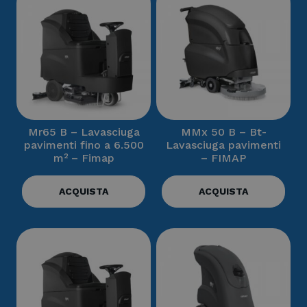
Mr65 B – Lavasciuga
MMx 50 B – Bt-
pavimenti fino a 6.500
Lavasciuga pavimenti
m² – Fimap
– FIMAP
ACQUISTA
ACQUISTA