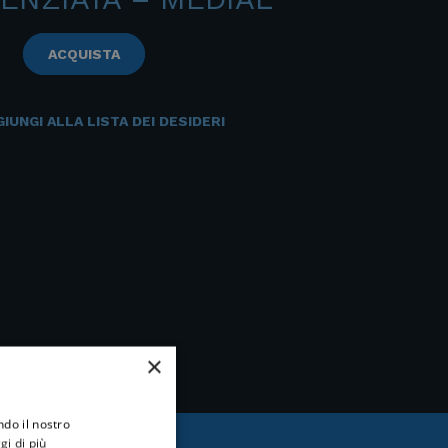
ACQUISTA
IUNGI ALLA LISTA DEI DESIDERI
×
ndo il nostro
gi di più