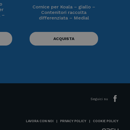
o
Cornice per Koala – giallo –
er
Contenitori raccolta
a –
differenziata – Medial
ACQUISTA
Seguici su
LAVORA CON NOI
PRIVACY POLICY
COOKIE POLICY