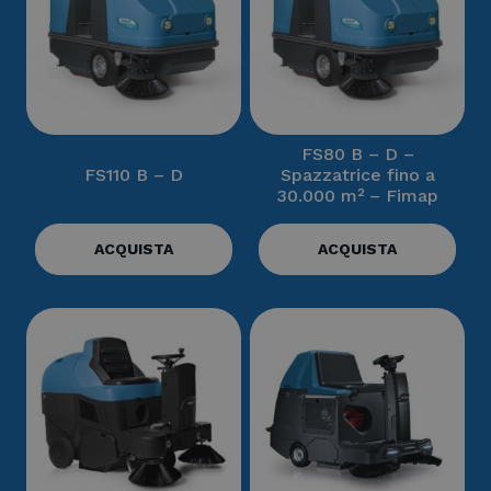
FS80 B – D –
FS110 B – D
Spazzatrice fino a
30.000 m² – Fimap
ACQUISTA
ACQUISTA