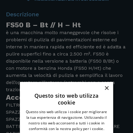
Descrizione
FS50 B – Bt // H – Ht
è una macchina molto maneggevole che risolve i
problemi di pulizia di pavimentazioni esterne ed
interne in maniera rapida ed efficiente ed è adatta a
pulire superfici fino a circa 2.500 m². FS50 è
disponibile nella versione a batteria (FS50 B/Bt) o
con motore a benzina Honda (FS50 H/Ht) che
aumenta la velocità di pulizia e semplifica il lavoro
dell’operatore all’esterno (entrambi con o senza
×
trazione).
Questo sito web utilizza
Accessori inclusi:
cookie
FILTRO IN CARTA
SPAZZOLA CENTRALE PPL
Questo sito web utilizza i cookie per migliorare
la tua esperienza di navigazione. Utilizzando il
SPAZZOLA LATERALE PPL
nostro sito web acconsenti a tutti i cookie in
BATTERIA 12V – 120 AH (C20) – ACIDO-TUBOLARE
conformità con la nostra policy per i cookie.