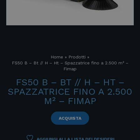
Home
»
Prodotti
»
FS50 B – Bt // H – Ht – Spazzatrice fino a 2.500 m² –
Fimap
FS50 B – BT // H – HT –
SPAZZATRICE FINO A 2.500
M² – FIMAP
ACQUISTA
AGGIUNGI ALLA LISTA DEI DESIDERI