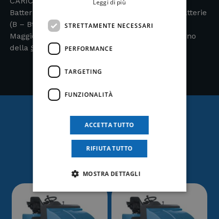
CARICABATTERIE 12V – 15 AH
Leggi di più
Batterie e caricabatterie solo nelle Varianti a batterie
(B – Bt)
STRETTAMENTE NECESSARI
Maggiori informazioni e dettagli tecnici all’interno
della
SCHEDA TECNICA
PERFORMANCE
TARGETING
FUNZIONALITÀ
ACCETTA TUTTO
Ti potrebbe anche
RIFIUTA TUTTO
interessare
MOSTRA DETTAGLI