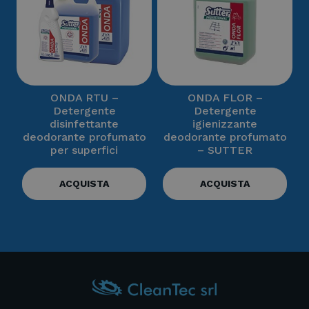
ONDA RTU –
ONDA FLOR –
Detergente
Detergente
disinfettante
igienizzante
deodorante profumato
deodorante profumato
per superfici
– SUTTER
ACQUISTA
ACQUISTA