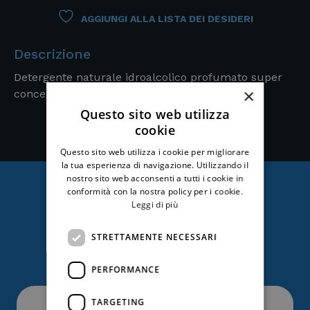
AGGIUNGI ALLA LISTA DEI DESIDERI
Descrizione
Detergente naturale idroalcolico profumato super
×
concentrato.
SCHEDA TECNICA
Questo sito web utilizza
cookie
Questo sito web utilizza i cookie per migliorare
la tua esperienza di navigazione. Utilizzando il
nostro sito web acconsenti a tutti i cookie in
conformità con la nostra policy per i cookie.
Leggi di più
Ti potrebbe anche
STRETTAMENTE NECESSARI
interessare
PERFORMANCE
TARGETING