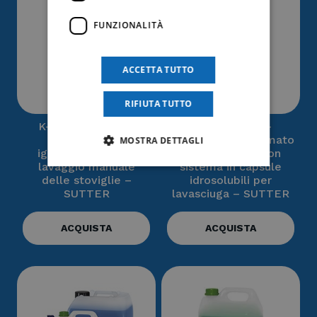
FUNZIONALITÀ
ACCETTA TUTTO
RIFIUTA TUTTO
K-2 – Detergente
FLOOR MAXI –
concentrato
Detergente profumato
MOSTRA DETTAGLI
igienizzante per il
per pavimenti con
lavaggio manuale
sistema in capsule
delle stoviglie –
idrosolubili per
SUTTER
lavasciuga – SUTTER
ACQUISTA
ACQUISTA