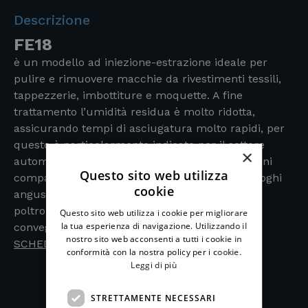
Descrizione
FE18
è un modello ad iniezione-estrazione ideale per
pulire e rimuovere macchie da rivestimenti tessili,
tappezzerie, imbottiture e moquette. A fine
trattamento l’umidità residua è molto ridotta,
assicurando tempi di asciugatura molto rapidi, per
questo è particolarmente indicato per il settore
×
automotive ed alberghiero. Inoltre, le dimensioni
Questo sito web utilizza
compatte ne permettono l’impiego anche in luoghi
cookie
angusti, come a bordo di autobus, tra le file di
poltroncine di sale cinematografiche o sale
Questo sito web utilizza i cookie per migliorare
la tua esperienza di navigazione. Utilizzando il
convegni.
nostro sito web acconsenti a tutti i cookie in
SCHEDA TECNICA
conformità con la nostra policy per i cookie.
Leggi di più
STRETTAMENTE NECESSARI