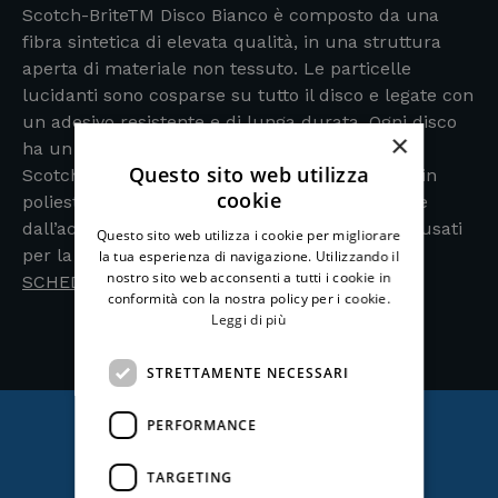
Scotch-BriteTM Disco Bianco è composto da una
fibra sintetica di elevata qualità, in una struttura
aperta di materiale non tessuto. Le particelle
lucidanti sono cosparse su tutto il disco e legate con
un adesivo resistente e di lunga durata. Ogni disco
×
ha un foro pretagliato al centro.
Questo sito web utilizza
Scotch-Brite Disco Bianco è costituito da fibre in
cookie
poliestere e adesivo sintetico. Non è intaccabile
dall’acqua, detergenti e pulitori normalmente usati
Questo sito web utilizza i cookie per migliorare
per la manutenzione dei pavimenti.
la tua esperienza di navigazione. Utilizzando il
nostro sito web acconsenti a tutti i cookie in
SCHEDA TECNICA
conformità con la nostra policy per i cookie.
Leggi di più
STRETTAMENTE NECESSARI
PERFORMANCE
Ti potrebbe anche
TARGETING