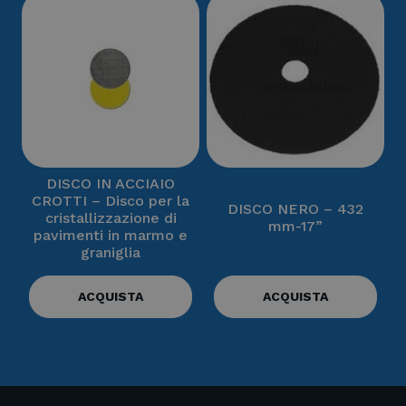
DISCO IN ACCIAIO
CROTTI – Disco per la
DISCO NERO – 432
cristallizzazione di
mm-17”
pavimenti in marmo e
graniglia
ACQUISTA
ACQUISTA