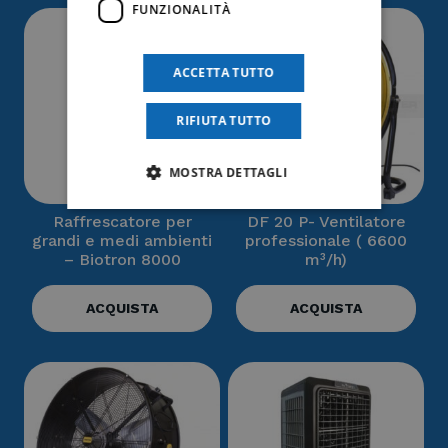
FUNZIONALITÀ
ACCETTA TUTTO
RIFIUTA TUTTO
MOSTRA DETTAGLI
Raffrescatore per
DF 20 P- Ventilatore
grandi e medi ambienti
professionale ( 6600
– Biotron 8000
m³/h)
ACQUISTA
ACQUISTA