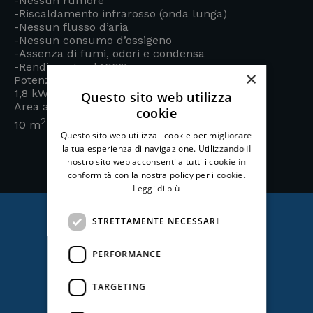
-Nessun rumore
-Riscaldamento infrarosso (onda lunga)
-Nessun flusso d’aria
-Nessun consumo d’ossigeno
-Assenza di fumi, odori e condensa
-Rendimento al 100%
×
Potenza:
1,8
kW
Questo sito web utilizza
Area approssimativa:
cookie
2
10
m
Questo sito web utilizza i cookie per migliorare
la tua esperienza di navigazione. Utilizzando il
nostro sito web acconsenti a tutti i cookie in
conformità con la nostra policy per i cookie.
Leggi di più
STRETTAMENTE NECESSARI
Ti potrebbe anche
PERFORMANCE
interessare
TARGETING