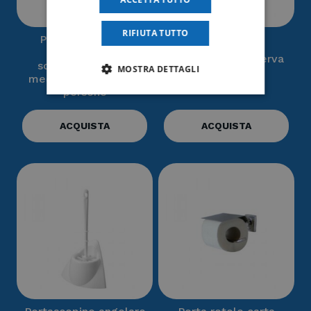
RIFIUTA TUTTO
Plastic Pharma –
Valigia pronto
Portarotolo di riserva
soccorso + pacco
MOSTRA DETTAGLI
– Medial
medicazione fino a 2
persone
ACQUISTA
ACQUISTA