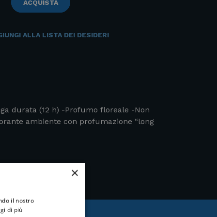
ACQUISTA
IUNGI ALLA LISTA DEI DESIDERI
nga durata (12 h) -Profumo floreale -Non
dorante ambiente con profumazione “long
×
ndo il nostro
gi di più