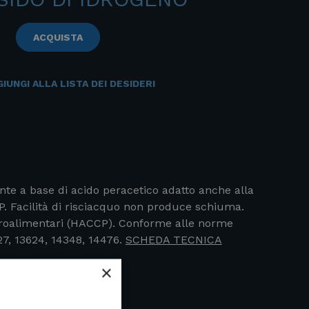
ACQUISTA
IUNGI ALLA LISTA DEI DESIDERI
e a base di acido peracetico adatto anche alla
IP. Facilità di risciacquo non produce schiuma.
agroalimentari (HACCP). Conforme alle norme
27, 13624, 14348, 14476.
SCHEDA TECNICA
×