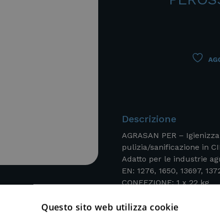
AGG
Descrizione
AGRASAN PER – Igienizzant
pulizia/sanificazione in C
Adatto per le industrie 
EN: 1276, 1650, 13697, 137
CONFEZIONE: 1 x 22 kg
Questo sito web utilizza cookie