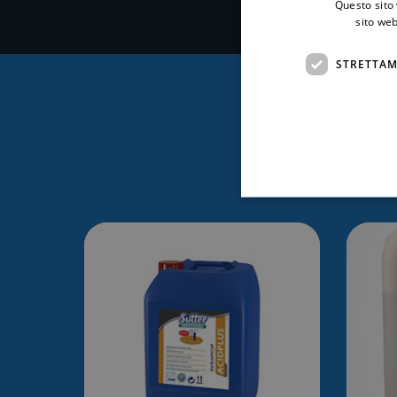
Questo sito 
sito web
STRETTAM
Ti po