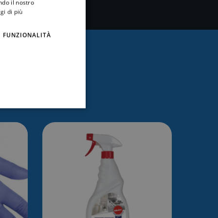
ndo il nostro
gi di più
FUNZIONALITÀ
essare