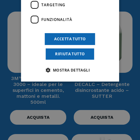
TARGETING
FUNZIONALITÀ
ACCETTA TUTTO
RIFIUTA TUTTO
MOSTRA DETTAGLI
3M™ Graffiti Remover
3000 – ideale per le
DECALC – Detergente
superfici in cemento,
disincrostante acido –
mattoni e metalli.
SUTTER
500ml
ACQUISTA
ACQUISTA