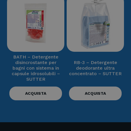
BATH – Detergente
disincrostante per
RB-3 – Detergente
bagni con sistema in
deodorante ultra
capsule idrosolubili –
concentrato – SUTTER
SUTTER
ACQUISTA
ACQUISTA