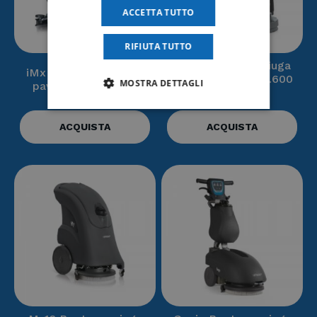
ACCETTA TUTTO
RIFIUTA TUTTO
My50 B – Lavasciuga
iMx B/Bt- Lavasciuga
pavimenti fino a 1.600
MOSTRA DETTAGLI
pavimenti – FIMAP
m² – Fimap
ACQUISTA
ACQUISTA