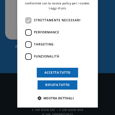
conformità con la nostra policy per i cookie.
Leggi di più
STRETTAMENTE NECESSARI
PERFORMANCE
TARGETING
Professional
(4)
FUNZIONALITÀ
ACCETTA TUTTO
RIFIUTA TUTTO
MOSTRA DETTAGLI
Via del Visone, 4b
90125 Palermo (PA)
t. 091 6306 547 – f. 091 6306 604
P. IVA: 06698170823