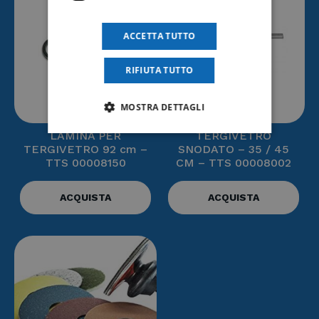
ACCETTA TUTTO
RIFIUTA TUTTO
MOSTRA DETTAGLI
LAMINA PER
TERGIVETRO
TERGIVETRO 92 cm –
SNODATO – 35 / 45
TTS 00008150
CM – TTS 00008002
ACQUISTA
ACQUISTA